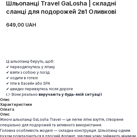
Шльопанці Travel GaLosha | складні
сланці для подорожей 2в1 Оливкові
649,00
UAH
ДОДАТИ В КОШИК
Ці шльопанці беруть, щоб:
✔ переодягнутись у літаку
✔ взяти з собою у поїзд
✔ ходити в готелі
✔ піти в басейн або SPA
✔ швидко перевзутись після дороги
👉 Вони реально
виручають у будь-якій ситуації
Опис
Характеристики
Оплата
Опис
Жіночі шльопанці GaLosha Travel — це легке літнє взуття, створене
спеціально для подорожей та активного використання.
Головна особливість моделі — складна конструкція. Шльопанці одним
рухом розкладаються в плоский формат, завдяки чому займають мінімум