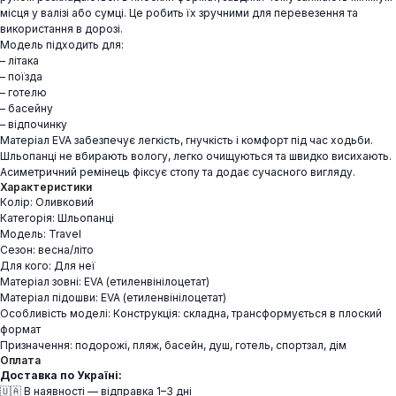
місця у валізі або сумці. Це робить їх зручними для перевезення та
використання в дорозі.
Модель підходить для:
– літака
– поїзда
– готелю
– басейну
– відпочинку
Матеріал EVA забезпечує легкість, гнучкість і комфорт під час ходьби.
Шльопанці не вбирають вологу, легко очищуються та швидко висихають.
Асиметричний ремінець фіксує стопу та додає сучасного вигляду.
Характеристики
Колір: Оливковий
Категорія: Шльопанці
Модель: Travel
Сезон: весна/літо
Для кого: Для неї
Матеріал зовні: EVA (етиленвінілоцетат)
Матеріал підошви: EVA (етиленвінілоцетат)
Особливість моделі: Конструкція: складна, трансформується в плоский
формат
Призначення: подорожі, пляж, басейн, душ, готель, спортзал, дім
Оплата
Доставка по Україні:
🇺🇦 В наявності — відправка 1–3 дні