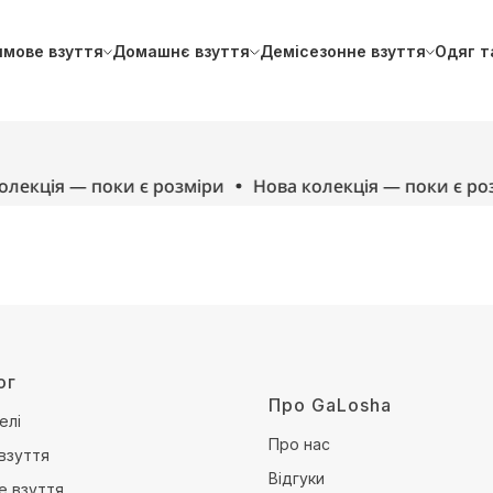
имове взуття
Домашнє взуття
Демісезонне взуття
Одяг т
лекція — поки є розміри
Нова колекція — поки є роз
ог
Про GaLosha
елі
Про нас
взуття
Відгуки
е взуття