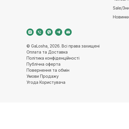
Sale/Зн
Новинк
© GaLosha, 2026. Всі права захищені
Оплата та Доставка
Політика конфіденційност
і
Публічна оферт
а
Повернення та обмі
н
Умови Продажу
Угода Користувача