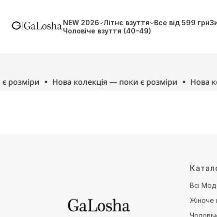
NEW 2026
Літнє взуття
Все від 599 грн
З
Чоловіче взуття (40–49)
є розміри
Нова колекція — поки є розміри
Нова ко
Катал
Всі Мод
Жіноче 
Чоловіч