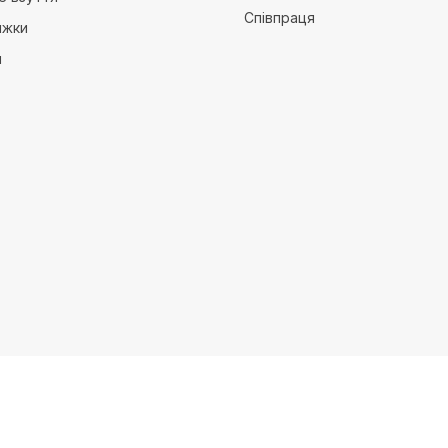
Співпраця
ижки
и