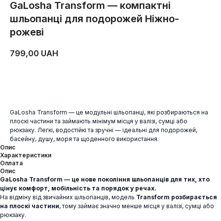
GaLosha Transform — компактні
шльопанці для подорожей Ніжно-
рожеві
799,00
UAH
ДОДАТИ В КОШИК
GaLosha Transform — це модульні шльопанці, які розбираються на
плоскі частини та займають мінімум місця у валізі, сумці або
рюкзаку. Легкі, водостійкі та зручні — ідеальні для подорожей,
басейну, душу, моря та щоденного використання.
Опис
Характеристики
Оплата
Опис
GaLosha Transform — це нове покоління шльопанців для тих, хто
цінує комфорт, мобільність та порядок у речах.
На відміну від звичайних шльопанців, модель
Transform розбирається
на плоскі частини
, тому займає значно менше місця у валізі, сумці або
рюкзаку.