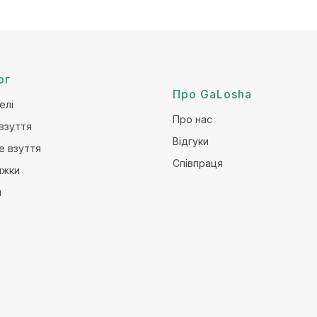
ог
Про GaLosha
елі
Про нас
взуття
Відгуки
е взуття
Співпраця
ижки
и