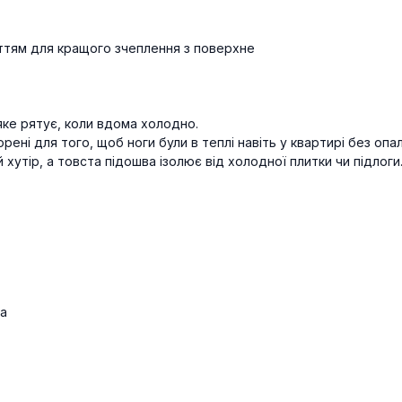
ттям для кращого зчеплення з поверхне
ке рятує, коли вдома холодно.
орені для того, щоб ноги були в теплі навіть у квартирі без опа
хутір, а товста підошва ізолює від холодної плитки чи підлоги
ча