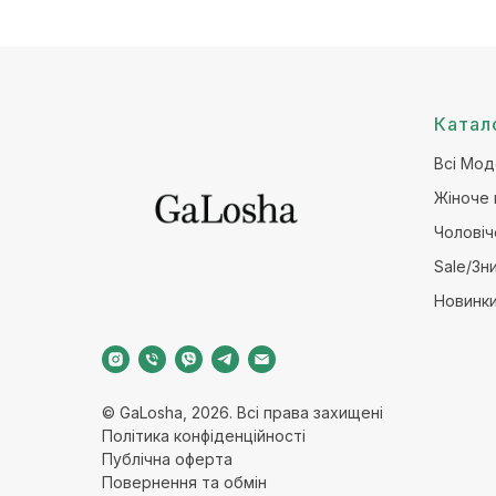
Катал
Всі Мод
Жіноче 
Чоловіч
Sale/Зн
Новинк
© GaLosha, 2026. Всі права захищені
Політика конфіденційност
і
Публічна оферт
а
Повернення та обмі
н