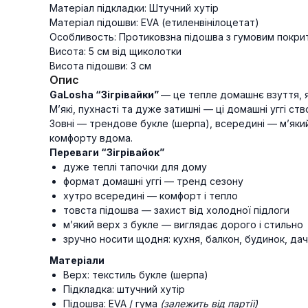
Матеріал підкладки: Штучний хутір
Матеріал підошви: EVA (етиленвінілоцетат)
Особливость: Протиковзна підошва з гумовим покри
Висота: 5 см від щиколотки
Висота підошви: 3 см
Опис
GaLosha “Зігрівайки”
— це тепле домашнє взуття, я
М’які, пухнасті та дуже затишні — ці домашні уггі ств
Зовні — трендове букле (шерпа), всередині — м’який 
комфорту вдома.
Переваги “Зігрівайок”
дуже теплі тапочки для дому
формат домашні уггі — тренд сезону
хутро всередині — комфорт і тепло
товста підошва — захист від холодної підлоги
м’який верх з букле — виглядає дорого і стильно
зручно носити щодня: кухня, балкон, будинок, да
Матеріали
Верх: текстиль букле (шерпа)
Підкладка: штучний хутір
Підошва: EVA / гума
(залежить від партії)