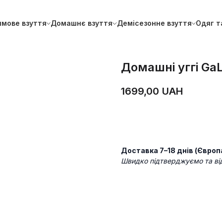
имове взуття
Домашнє взуття
Демісезонне взуття
Одяг т
Домашні уггі Ga
1699,00
UAH
ДОДАТИ В КОШИК
Доставка 7–18 днів (Європ
Швидко підтверджуємо та в