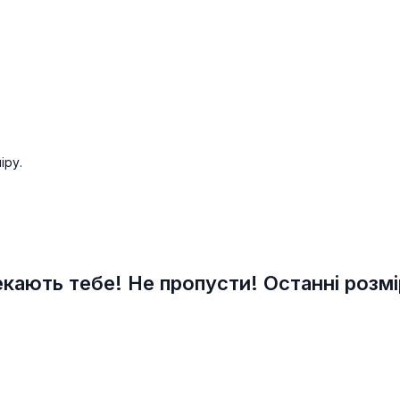
іру.
екають тебе! Не пропусти! Останні розм