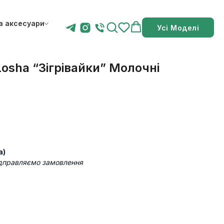
а аксесуари
Усі Моделі
Losha “Зігрівайки” Молочні
а)
ідправляємо замовлення