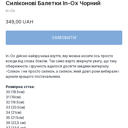
Силіконові Балетки In-Ox Чорний
In-Ox
349,00
UAH
ЗАМОВИТИ
In-Ox дійсно найзручніша взуття, яку можна носити ось просто
всюди від слова Зовсім. Так само варто звернути увагу, що таку
обережність і зручність вдалося досягти завдяки матеріалу
-Сілікон. І не просто силікон, а силікон, який довгі роки вибирали і
шукали кращого постачальника.
Розмірна сітка:
30 (18.5см)
31 (19см)
32 (19.5см)
33 (20.5см)
34 (21см)
35 (21.5см)
36 (22,5 см)
37 (23,5 см)