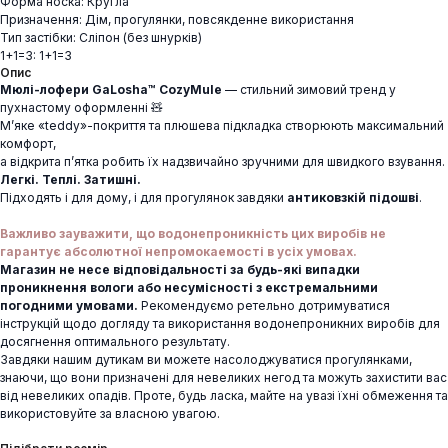
Форма носка: Кругла
Призначення: Дім, прогулянки, повсякденне використання
Тип застібки: Сліпон (без шнурків)
1+1=3: 1+1=3
Опис
Мюлі-лофери GaLosha™ CozyMule
— стильний зимовий тренд у
пухнастому оформленні 🧸
М’яке «teddy»-покриття та плюшева підкладка створюють максимальний
комфорт,
а відкрита п’ятка робить їх надзвичайно зручними для швидкого взування.
Легкі. Теплі. Затишні.
Підходять і для дому, і для прогулянок завдяки
антиковзкій підошві
.
Важливо зауважити, що водонепроникність цих виробів не
гарантує абсолютної непромокаемості в усіх умовах.
Магазин не несе відповідальності за будь-які випадки
проникнення вологи або несумісності з екстремальними
погодними умовами.
Рекомендуємо ретельно дотримуватися
інструкцій щодо догляду та використання водонепроникних виробів для
досягнення оптимального результату.
Завдяки нашим дутикам ви можете насолоджуватися прогулянками,
знаючи, що вони призначені для невеликих негод та можуть захистити вас
від невеликих опадів. Проте, будь ласка, майте на увазі їхні обмеження та
використовуйте за власною увагою.