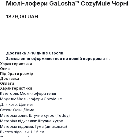
Мюлі-лофери GaLosha™ CozyMule Чорні
1879,00
UAH
ДОДАТИ В КОШИК
Доставка 7–18 днів з Європи.
Замовлення оформлюється по повній передоплаті.
Характеристики
Опис
Підібрати розмір
Доставка
Оплата
Характеристики
Категорія: Мюлі-лофери теплі
Модель: Мюлі-лофери CozyMule
Для кого: Для неї
Сезон: Осінь/Зима
Матеріал зовні: Штучне хутро (Teddy)
Матеріал підкладки: Штучне хутро
Матеріал підошви: Гума (антиковзка)
Висота підошви: 1–1,5 см