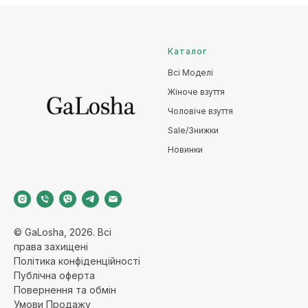
Каталог
Всі Моделі
Жіноче взуття
Чоловіче взуття
Sale/Знижки
Новинки
© GaLosha, 2026. Всі
права захищені
Політика конфіденційност
і
Публічна оферт
а
Повернення та обмі
н
Умови Продажу