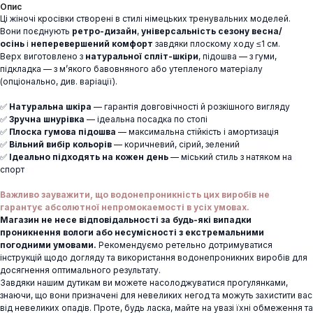
Опис
Ці жіночі кросівки створені в стилі німецьких тренувальних моделей.
Вони поєднують
ретро-дизайн
,
універсальність сезону весна/
осінь
і
неперевершений комфорт
завдяки плоскому ходу ≤1 см.
Верх виготовлено з
натуральної спліт-шкіри
, підошва — з гуми,
підкладка — з м’якого бавовняного або утепленого матеріалу
(опціонально, див. варіації).
✅
Натуральна шкіра
— гарантія довговічності й розкішного вигляду
✅
Зручна шнурівка
— ідеальна посадка по стопі
✅
Плоска гумова підошва
— максимальна стійкість і амортизація
✅
Вільний вибір кольорів
— коричневий, сірий, зелений
✅
Ідеально підходять на кожен день
— міський стиль з натяком на
спорт
Важливо зауважити, що водонепроникність цих виробів не
гарантує абсолютної непромокаемості в усіх умовах.
Магазин не несе відповідальності за будь-які випадки
проникнення вологи або несумісності з екстремальними
погодними умовами.
Рекомендуємо ретельно дотримуватися
інструкцій щодо догляду та використання водонепроникних виробів для
досягнення оптимального результату.
Завдяки нашим дутикам ви можете насолоджуватися прогулянками,
знаючи, що вони призначені для невеликих негод та можуть захистити вас
від невеликих опадів. Проте, будь ласка, майте на увазі їхні обмеження та