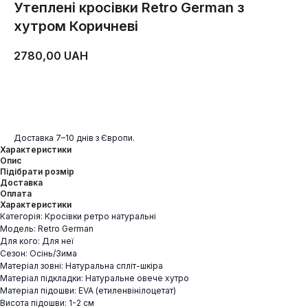
Утеплені кросівки Retro German з
хутром Коричневі
2780,00
UAH
ДОДАТИ В КОШИК
Доставка 7–10 днів з Європи.
Характеристики
Опис
Підібрати розмір
Доставка
Оплата
Характеристики
Категорія: Кросівки ретро натуральні
Модель: Retro German
Для кого: Для неї
Сезон: Осінь/Зима
Матеріал зовні: Натуральна спліт-шкіра
Матеріал підкладки: Натуральне овече хутро
Матеріал підошви: EVA (етиленвінілоцетат)
Висота підошви: 1-2 см