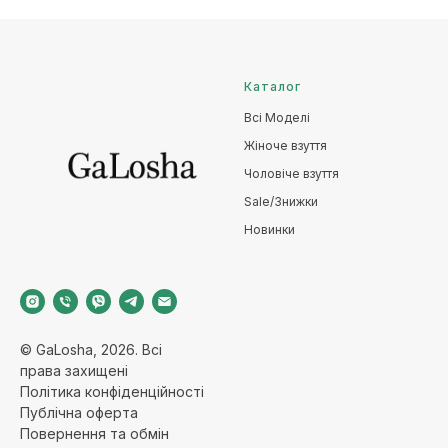
Каталог
Всі Моделі
Жіноче взуття
Чоловіче взуття
Sale/Знижки
Новинки
© GaLosha, 2026. Всі
права захищені
Політика конфіденційност
і
Публічна оферт
а
Повернення та обмі
н