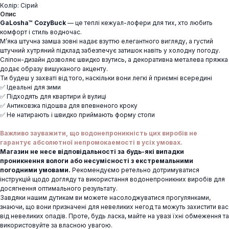
Колір: Сірий
Опис
GaLosha™ CozyBuck
— це теплі кежуал-лофери для тих, хто любить
комфорт і стиль водночас.
М’яка штучна замша зовні надає взуттю елегантного вигляду, а густий
штучний хутряний підклад забезпечує затишок навіть у холодну погоду.
Сліпон-дизайн дозволяє швидко взутись, а декоративна металева пряжка
додає образу вишуканого акценту.
Ти будеш у захваті від того, наскільки вони легкі й приємні всередині
✅ Ідеальні для зими
✅ Підходять для квартири й вулиці
✅ Антиковзка підошва для впевненого кроку
✅ Не натирають і швидко приймають форму стопи
Важливо зауважити, що водонепроникність цих виробів не
гарантує абсолютної непромокаемості в усіх умовах.
Магазин не несе відповідальності за будь-які випадки
проникнення вологи або несумісності з екстремальними
погодними умовами.
Рекомендуємо ретельно дотримуватися
інструкцій щодо догляду та використання водонепроникних виробів для
досягнення оптимального результату.
Завдяки нашим дутикам ви можете насолоджуватися прогулянками,
знаючи, що вони призначені для невеликих негод та можуть захистити вас
від невеликих опадів. Проте, будь ласка, майте на увазі їхні обмеження та
використовуйте за власною увагою.