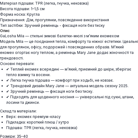
Матеріал підошви: TPR (легка, гнучка, нековзка)
Висота підошви: 1–1,5 см
Форма носка: Кругла
Призначення: Дім, прогулянки, повсякденне використання
Тип застібки: Зручний ремінець - фіксація ноги без тиску
Опис
GaLosha Mila — стильні зимові балетки-мюлі з м’яким екомехом
Модель Mila — це поєднання тепла, комфорту та ніжної естетики. Ідеальні
для прогулянок, офісу, подорожей і повсякденних образів. М’який
екомех огортає ногу теплом, а ремінець Mary Jane додає жіночності та
трендовості.
Основні переваги:
✔ Теплий екомех всередині — м’який, приємний до шкіри, зберігає
тепло взимку та восени.
✔ Легка гнучка підошва — комфорт при ходьбі, не ковзає.
✔ Трендовий дизайн Mary Jane — актуальна модель сезону 2025.
✔ Зручний ремінець — фіксація ноги без тиску.
✔ Підходять для щоденного носіння — універсальні під сукні, штани,
лосини та джинси.
Склад та матеріали:
Верх: екомех преміум-класу
Підкладка: короткий плюш / хутро
Підошва: TPR (легка, гнучка, нековзка)
Розміри: 35–40