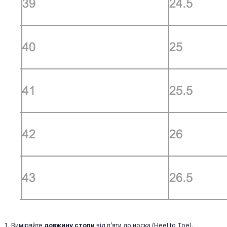
Виміряйте
довжину стопи
від п’яти до носка (Heel to Toe).