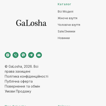
Каталог
Всі Моделі
Жіноче взуття
Чоловіче взуття
Sale/Знижки
Новинки
© GaLosha, 2026. Всі
права захищені
Політика конфіденційност
і
Публічна оферт
а
Повернення та обмі
н
Умови Продажу