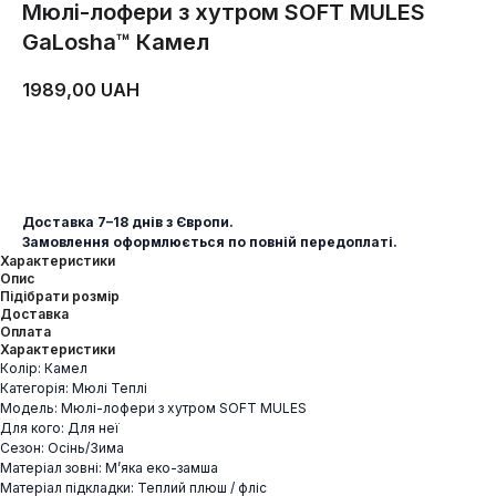
Мюлі-лофери з хутром SOFT MULES
GaLosha™ Камел
1989,00
UAH
ДОДАТИ В КОШИК
Доставка 7–18 днів з Європи.
Замовлення оформлюється по повній передоплаті.
Характеристики
Опис
Підібрати розмір
Доставка
Оплата
Характеристики
Колір: Камел
Категорія: Мюлі Теплі
Модель: Мюлі-лофери з хутром SOFT MULES
Для кого: Для неї
Сезон: Осінь/Зима
Матеріал зовні: М’яка еко-замша
Матеріал підкладки: Теплий плюш / фліс