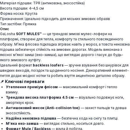
Матеріал підошви: TPR (антиковзна, зносостійка)
Висота підошви: 4–4,5 см
Форма носка: Кругла
Призначення: Ідеально підходить для міських зимових образів
Тип застібки: Пряжка
Опис
GaLosha
SOFT MULES™
— це трендові зимові мулес-лофери на
платформі, створені для тепла, комфорту та стильного повсякденного
образу. М’яка флісова підкладка зігріває навіть у мороз, а товста нековзна
підошва забезпечує стійкість на зимових дорогах. Модель виконана з
якісної м’якої замші (еко-замша), що виглядає дорого і пасує до будь-
якого зимового аутфіту.
Ідеальний формат
backless loafers
— зручне взування без шнурівок для
швидких виходів, поїздок та щоденного носіння. Декоративний елемент-
петля додає модної нотки та робить взуття акцентною деталлю образу.
📌
Ключові переваги
Утеплення преміум флісом
— максимальний комфорт і тепло
взимку.
Трендова висока платформа 4.5 см
— візуально подовжує ноги,
амортизує крок.
Антишоковий мисок (Anti-collision toe)
— захист пальців та довша
зносостійкість.
Надійна нековзна підошва
— безпечна хода на снігу та плитці.
М’яка еко-замша
— виглядає стильно, носиться довго.
Формат Mule / Backless
— взула й побігла.