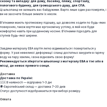
сезону та випадку: для дому, басейну, пляжу, спортзалу,
пологового будинку, для громадського душу, для СПА.
Ці шльопанці не залишать вас байдужими. Варто лише один раз поміряти, і
ви не захочете більше знімати їх ніколи.
В’єтнамки мають протиковзну підошву, що дозволяє ходити по будь-яких
поверхнях, також взуття має ергономічну устілку, в якій нозі буде
комфортно навіть при щоденному носінні. В’єтнамки підходять для
ступнів будь-якої ширини.
Завдяки матеріалу ЕВА взуття легко відмивається і повертається у
форму. У разі невеликої деформації сланці достатньо занурити в гарячу
воду на пару хвилин, і вона відновить свою форму!
Рекомендується зберігати шльопанці з матеріалу ЕВА в тіні або в
місці, де немає прямого сонця.
Доставка
Доставка по Україні:
🇺🇦 В наявності — відправка 1–3 дні
🌍 Європейський склад — доставка 7–20 днів
Статус доступності відображається при виборі розміру.
Оплата