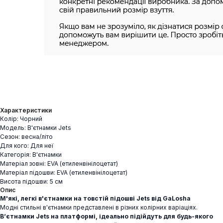
Характеристики
Колір: Чорний
Модель: В'єтнамки Jets
Сезон: весна/літо
Для кого: Для неї
Категорія: В'єтнамки
Матеріал зовні: EVA (етиленвінілоцетат)
Матеріал підошви: EVA (етиленвінілоцетат)
Висота підошви: 5 см
Опис
М'які, легкі в'єтнамки на товстій підошві Jets від GaLosha
Модні стильні в'єтнамки представлені в різних колірних варіаціях.
В’єтнамки Jets на платформі, ідеально підійдуть для будь-якого