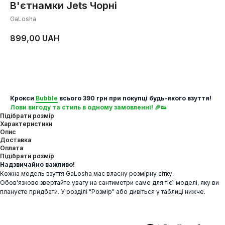
В'єтнамки Jets Чорні
GaLosha
899,00
UAH
Додати у кошик
Крокси
Bubble
всього 390 грн при покупці будь-якого взуття!
Лови вигоду та стиль в одному замовленні! 🎉👟
Підібрати розмір
Характеристики
Опис
Доставка
Оплата
Підібрати розмір
Надзвичайно важливо!
Кожна модель взуття GaLosha має власну розмірну сітку.
Обов'язково звертайте увагу на сантиметри саме для тієї моделі, яку ви
плануєте придбати. У розділі "Розмір" або дивіться у таблиці нижче.