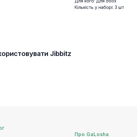
Для кого: Для обох
Кількість у наборі: 3 шт
ористовувати Jibbitz
ог
Про GaLosha