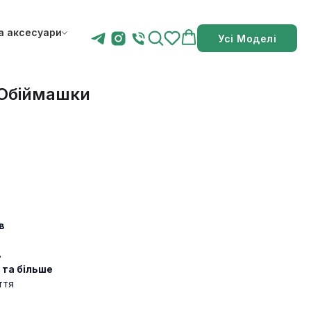
а аксесуари
Усі Моделі
 Обіймашки
в
в
в
в та більше
ття