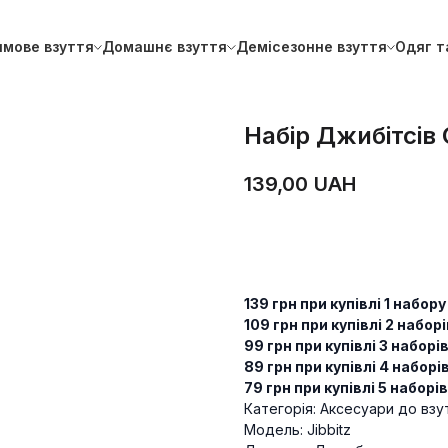
имове взуття
Домашнє взуття
Демісезонне взуття
Одяг т
Набір Джибітсів
139,00
UAH
ДОДАТИ В КОШИК
139 грн при купівлі 1 набору
109 грн при купівлі 2 наборі
99 грн при купівлі 3 наборі
89 грн при купівлі 4 наборі
79 грн при купівлі 5 наборі
Категорія: Аксесуари до взу
Модель: Jibbitz