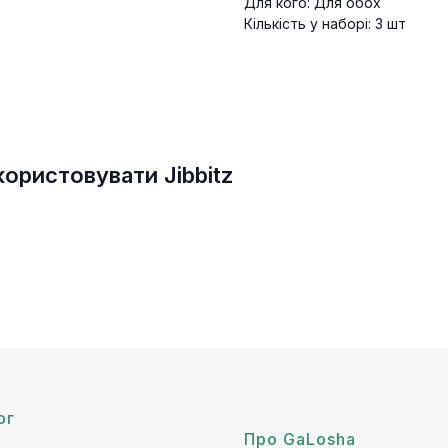
Для кого: Для обох
Кількість у наборі: 3 шт
ористовувати Jibbitz
ог
Про GaLosha