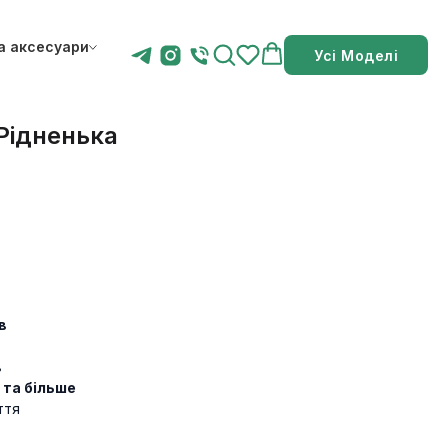
а аксесуари
Усі Моделі
 Рідненька
в
в
в
в та більше
ття