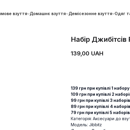
имове взуття
Домашнє взуття
Демісезонне взуття
Одяг т
Набір Джибітсів
139,00
UAH
ДОДАТИ В КОШИК
139 грн при купівлі 1 набору
109 грн при купівлі 2 наборі
99 грн при купівлі 3 наборі
89 грн при купівлі 4 наборі
79 грн при купівлі 5 наборі
Категорія: Аксесуари до взу
Модель: Jibbitz