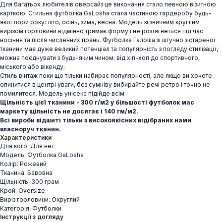
Для багатьох любителів оверсайз це виконання стало певною візитною
карткою. Стильна футболка GaLosha стала частиною гардеробу будь-
якої пори року: літо, осінь, зима, весна. Модель зі звичним круглим
вирізом горловини відмінно тримає форму і не розтягнеться під час
носіння та після численних прань. Футболка Галоша зі штучно зістареної
тканини має дуже великий потенціал та популярність з погляду стилізації,
можна поєднувати з будь-яким чином: від хіп-хоп до спортивного,
міського або вікенду.
Стиль вінтаж поки що тільки набирає популярності, але якщо ви хочете
опинитися в центрі уваги, без сумніву вибирайте речі ретро і точно не
помилитеся. Модель унісекс підійде всім.
Щільність цієї тканини - 300 г/м2 у більшості футболок мас
маркету щільність не досягає і 140 гм/м2.
Всі вироби відшиті тільки з високоякісних відібраних нами
власноруч тканин.
Характеристики
Для кого: Для неї
Модель: Футболка GaLosha
Колір: Рожевий
Тканина: Бавовна
Щільність: 300 грам
Крой: Oversize
Виріз горловини: Округлий
Категорія: Футболки
Інструкції з догляду