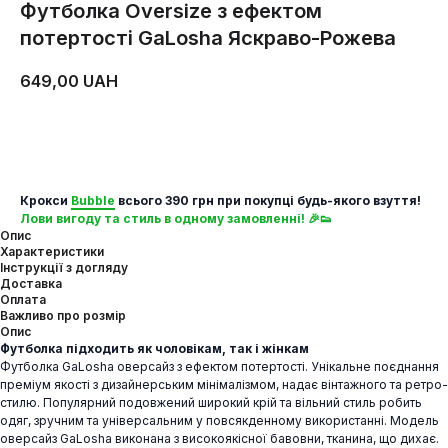
Футболка Oversize з ефектом
потертості GaLosha Яскраво-Рожева
649,00
UAH
ДОДАТИ В КОШИК
Крокси
Bubble
всього 390 грн при покупці будь-якого взуття!
Лови вигоду та стиль в одному замовленні! 🎉👟
Опис
Характеристики
Інструкції з догляду
Доставка
Оплата
Важливо про розмір
Опис
Футболка підходить як чоловікам, так і жінкам
Футболка GaLosha оверсайз з ефектом потертості. Унікальне поєднання
преміум якості з дизайнерським мінімалізмом, надає вінтажного та ретро-
стилю. Популярний подовжений широкий крій та вільний стиль робить
одяг, зручним та універсальним у повсякденному використанні. Модель
оверсайз GaLosha виконана з високоякісної бавовни, тканина, що дихає.