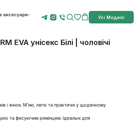
а аксесуари
Усі Моделі
M EVA унісекс Білі | чоловічі
ів і жінок. М’які, легкі та практичні у щоденному
цією та фіксуючим ремінцем. Ідеальні для