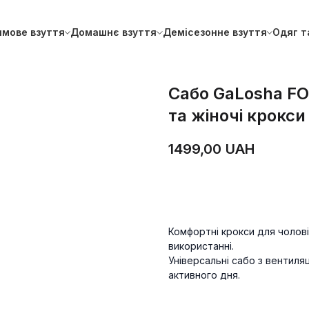
имове взуття
Домашнє взуття
Демісезонне взуття
Одяг т
Сабо GaLosha FOR
та жіночі крокси
1499,00
UAH
ДОДАТИ В КОШИК
Комфортні крокси для чоловік
використанні.
Універсальні сабо з вентиля
активного дня.