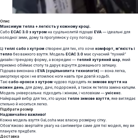
Опис
Максимум тепла + легкість у кожному кроці.
Сабо
ECAC 3.0 з хутром
на суцільнолитій підошві
EVA
— ідеальні для
холодної зими, дому та прогулянок у суху погоду.
Ці
теплі сабо з хутром
створені для тих, хто хоче
комфорт, м’якість і
тепло
без важкого взуття. Модель
ECAC 3.0
має сучасний “пухкий”
дизайн і трендову форму, а всередині —
теплий хутряний шар
, який
приємно обіймає стопу та дарує відчуття домашнього затишку.
Підошва виконана з
EVA (суцільнолита технологія)
— вона легка,
амортизує крок і не втомлює ноги навіть при довгій ходьбі.
Такі
сабо-крокси з хутром
чудово підходять як
зимове взуття на
кожен день
, для дому, дачі, подорожей, а також як тепла заміна капцям.
Модель універсальна: підходить і жінкам, і чоловікам —
унісекс
.
Найкращий вибір для тих, хто шукає
тепле зимове взуття
, яке виглядає
стильно й носиться легко.
Підібрати розмір
Надзвичайно важливо!
Кожна модель взуття GaLosha має власну розмірну сітку.
Обов'язково звертайте увагу на сантиметри саме для тієї моделі, яку ви
плануєте придбати.
Доставка