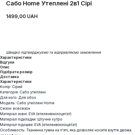
Cабо Home Утеплені 2в1 Сірі
1499,00
UAH
ДОДАТИ В КОШИК
Швидко підтверджуємо та відправляємо замовлення
Характеристики
Відгуки
Опис
Підібрати розмір
Доставка
Характеристики
Колір: Сірий
Категорія: Cабо утеплені
Для кого: Для обох
Модель: Cабо утеплені Home
Сезон: всесезон
Матеріал зовні: EVA (етиленвінілоцетат)
Матеріал підкладки: Штучне хутро
Матеріал підошви: EVA (етиленвінілоцетат)
Особливость: Тканинна гумка на п'яті, яка дозволяє носити взуття двома