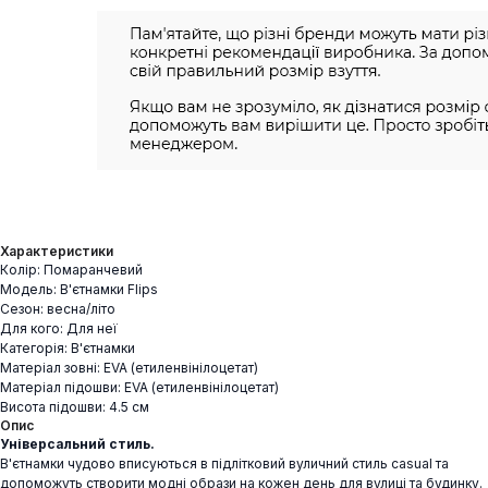
Характеристики
Колір: Помаранчевий
Модель: В'єтнамки Flips
Сезон: весна/літо
Для кого: Для неї
Категорія: В'єтнамки
Матеріал зовні: EVA (етиленвінілоцетат)
Матеріал підошви: EVA (етиленвінілоцетат)
Висота підошви: 4.5 см
Опис
Універсальний стиль.
В'єтнамки чудово вписуються в підлітковий вуличний стиль casual та
допоможуть створити модні образи на кожен день для вулиці та будинку.