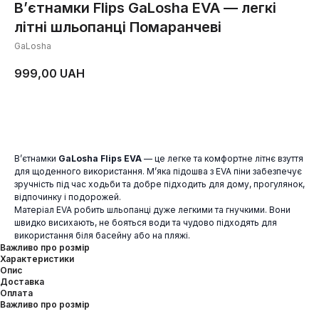
В’єтнамки Flips GaLosha EVA — легкі
літні шльопанці Помаранчеві
GaLosha
999,00
UAH
ДОДАТИ В КОШИК
В’єтнамки
GaLosha Flips EVA
— це легке та комфортне літнє взуття
для щоденного використання. М’яка підошва з EVA піни забезпечує
зручність під час ходьби та добре підходить для дому, прогулянок,
відпочинку і подорожей.
Матеріал EVA робить шльопанці дуже легкими та гнучкими. Вони
швидко висихають, не бояться води та чудово підходять для
використання біля басейну або на пляжі.
Важливо про розмір
Характеристики
Опис
Доставка
Оплата
Важливо про розмір