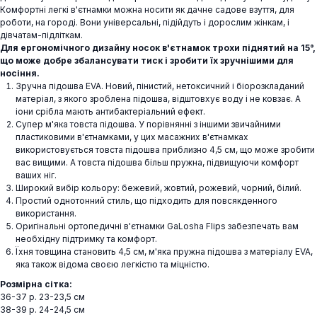
Комфортні легкі в'єтнамки можна носити як дачне садове взуття, для
роботи, на городі. Вони універсальні, підійдуть і дорослим жінкам, і
дівчатам-підліткам.
Для ергономічного дизайну носок в'єтнамок трохи піднятий на 15°,
що може добре збалансувати тиск і зробити їх зручнішими для
носіння.
Зручна підошва EVA. Новий, пінистий, нетоксичний і біорозкладаний
матеріал, з якого зроблена підошва, відштовхує воду і не ковзає. А
іони срібла мають антибактеріальний ефект.
Супер м'яка товста підошва. У порівнянні з іншими звичайними
пластиковими в'єтнамками, у цих масажних в'єтнамках
використовується товста підошва приблизно 4,5 см, що може зробити
вас вищими. А товста підошва більш пружна, підвищуючи комфорт
ваших ніг.
Широкий вибір кольору: бежевий, жовтий, рожевий, чорний, білий.
Простий однотонний стиль, що підходить для повсякденного
використання.
Оригінальні ортопедичні в'єтнамки GaLosha Flips забезпечать вам
необхідну підтримку та комфорт.
Їхня товщина становить 4,5 см, м'яка пружна підошва з матеріалу EVA,
яка також відома своєю легкістю та міцністю.
Розмірна сітка:
36-37 р. 23-23,5 см
38-39 р. 24-24,5 см