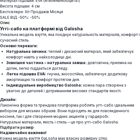
Матеріал підошви: EVA (етиленвінілоцетат)
Висота підошви: 4 см
Бестселери: Хіт Продажів Місяця
SALE ВІД -50%: -50%
Опис
Уггі-сабо на платформі від Galosha
Унікальна модель взуття, яка поєднує натуральність матеріалів, комфорт і
сучасний стиль.
Основні переваги:
Натуральна овчина:
теплий і дихаючий матеріал, який забезпечує
комфорт навіть у найхолодніші дні.
Зовнішня частина – натуральна замша:
довговічна, приємна на
дотик, легко піддається догляду.
Легка підошва EVA:
гнучка, зносостійка, забезпечує додаткову
амортизацію та комфорт протягом дня.
Індивідуальне виробництво Galosha:
кожна пара створена з
увагою до деталей і дотриманням високих стандартів якості.
Дизайн:
Лаконічна форма та трендова платформа роблять уггі-сабо ідеальним
вибором для міських образів. Вони підходять як для повсякденного
носіння, так і для створення модних акцентів у гардеробі.
Натуральні матеріали, якість і стиль – це про уггі-сабо Galosha.
Підібрати розмір
Надзвичайно важливо!
Кожна модель взуття GaLosha має власну розмірну сітку.