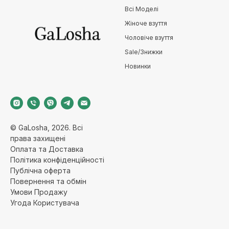
Всі Моделі
Жіноче взуття
Чоловіче взуття
Sale/Знижки
Новинки
© GaLosha, 2026. Всі
права захищені
Оплата та Доставка
Політика конфіденційност
і
Публічна оферт
а
Повернення та обмі
н
Умови Продажу
Угода Користувача