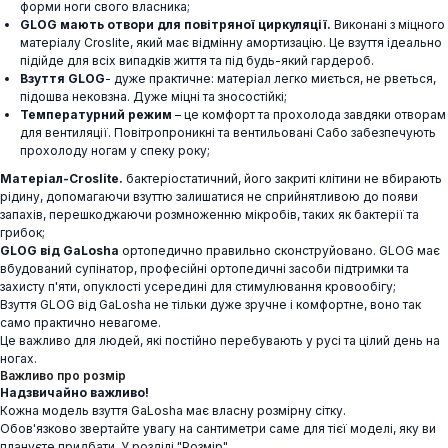
форми ноги свого власника;
GLOG мають отвори для повітряної циркуляції.
Виконані з міцного
матеріалу Croslite, який має відмінну амортизацію. Це взуття ідеально
підійде для всіх випадків життя та під будь-який гардероб.
Взуття GLOG
- дуже практичне: матеріал легко миється, не рветься,
підошва нековзна. Дуже міцні та зносостійкі;
Температурний режим
– це комфорт та прохолода завдяки отворам
для вентиляції. Повітропроникні та вентильовані Сабо забезпечують
прохолоду ногам у спеку року;
Матеріал-Croslite.
бактеріостатичний, його закриті клітини не вбирають
рідину, допомагаючи взуттю залишатися не сприйнятливою до появи
запахів, перешкоджаючи розмноженню мікробів, таких як бактерії та
грибок;
GLOG від GaLosha
ортопедично правильно сконструйовано. GLOG має
вбудований супінатор, професійні ортопедичні засоби підтримки та
захисту п'яти, опуклості усередині для стимулювання кровообігу;
Взуття GLOG від GaLosha не тільки дуже зручне і комфортне, воно так
само практично невагоме.
Це важливо для людей, які постійно перебувають у русі та цілий день на
ногах.
Важливо про розмір
Надзвичайно важливо!
Кожна модель взуття GaLosha має власну розмірну сітку.
Обов'язково звертайте увагу на сантиметри саме для тієї моделі, яку ви
плануєте придбати. У розділі "Розмір"