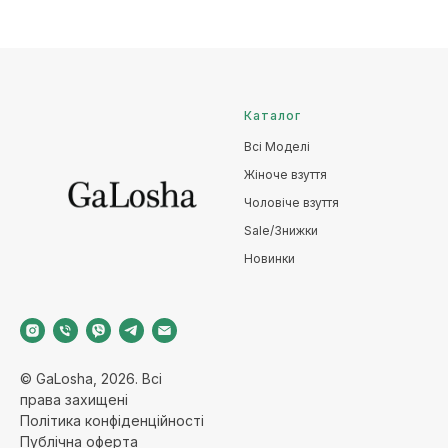
Каталог
Всі Моделі
Жіноче взуття
Чоловіче взуття
Sale/Знижки
Новинки
© GaLosha, 2026. Всі
права захищені
Політика конфіденційност
і
Публічна оферт
а