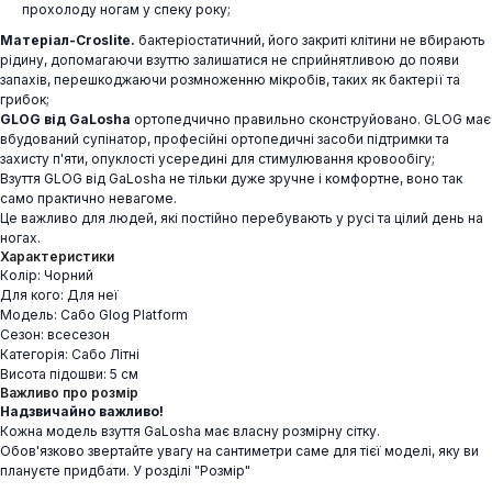
прохолоду ногам у спеку року;
Матеріал-Croslite.
бактеріостатичний, його закриті клітини не вбирають
рідину, допомагаючи взуттю залишатися не сприйнятливою до появи
запахів, перешкоджаючи розмноженню мікробів, таких як бактерії та
грибок;
GLOG від GaLosha
ортопедчично правильно сконструйовано. GLOG має
вбудований супінатор, професійні ортопедичні засоби підтримки та
захисту п'яти, опуклості усередині для стимулювання кровообігу;
Взуття GLOG від GaLosha не тільки дуже зручне і комфортне, воно так
само практично невагоме.
Це важливо для людей, які постійно перебувають у русі та цілий день на
ногах.
Характеристики
Колір: Чорний
Для кого: Для неї
Модель: Сабо Glog Platform
Сезон: всесезон
Категорія: Сабо Літні
Висота підошви: 5 см
Важливо про розмір
Надзвичайно важливо!
Кожна модель взуття GaLosha має власну розмірну сітку.
Обов'язково звертайте увагу на сантиметри саме для тієї моделі, яку ви
плануєте придбати. У розділі "Розмір"