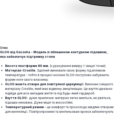
Опис
GLOG від GaLosha - Модель зі збільшеною контурною підошвою,
яка забезпечує підтримку стопи
Висота платформи 60 мм.
(з урахування виміру її вищої точки)
Матеріал-Croslite
. Здатний змінювати свою форму під впливом
температури - тобто в процесі носіння GLOG поступово набувають
форми ноги свого власника;
GLOG мають отвори для повітряної циркуляції.
Виконані з міцного
матеріалу Croslite, який має відмінну амортизацію. Це взуття ідеально
підійде для всіх випадків життя та під будь-який гардероб.
Взуття GLOG
- дуже практичне: матеріал легко миється, не рветься,
підошва нековзна. Дуже міцні та зносостійкі;
Температурний режим
– це комфорт та прохолода завдяки отворам
для вентиляції. Повітропроникні та вентильовані крокси забезпечують